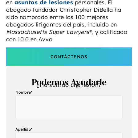
en
asuntos de lesiones
personales. El
abogado fundador Christopher DiBella ha
sido nombrado entre los 100 mejores
abogados litigantes del país, incluido en
Massachusetts Super Lawyers
®, y calificado
con 10.0 en Avvo.
CONTÁCTENOS
Podemos Ayudarle
¿Ha sufrido una lesión?
Nombre
*
Apellido
*