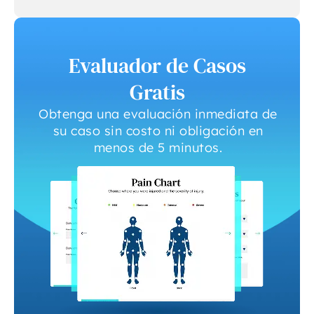
Evaluador de Casos
Gratis
Obtenga una evaluación inmediata de
su caso sin costo ni obligación en
menos de 5 minutos.