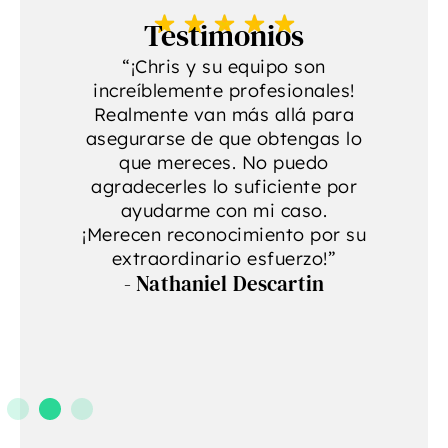
Testimonios
“¡Chris y su equipo son
increíblemente profesionales!
p
a
Realmente van más allá para
se
asegurarse de que obtengas lo
r
que mereces. No puedo
agradecerles lo suficiente por
ayudarme con mi caso.
¡Merecen reconocimiento por su
extraordinario esfuerzo!”
- Nathaniel Descartin