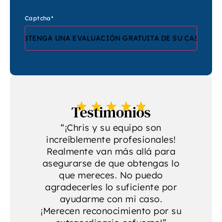
Captcha
*
Testimonios
“¡Chris y su equipo son
increíblemente profesionales!
p
a
Realmente van más allá para
se
asegurarse de que obtengas lo
r
que mereces. No puedo
agradecerles lo suficiente por
ayudarme con mi caso.
¡Merecen reconocimiento por su