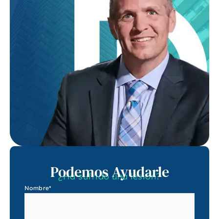
Podemos Ayudarle
¿Ha sufrido una lesión?
Nombre
*