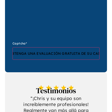
Captcha
*
Testimonios
“¡Chris y su equipo son
increíblemente profesionales!
p
a
Realmente van más allá para