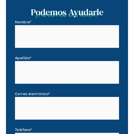
Podemos Ayudarle
¿Ha sufrido una lesión?
Nombre
*
Apellido
*
Correo electrónico
*
Teléfono
*