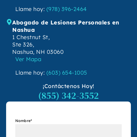
Llame hoy:
(978) 396-2464
Abogado de Lesiones Personales en
Nashua
1 Chestnut St,
Ste 326,
Nashua, NH 03060
Ver Mapa
Llame hoy:
(603) 654-1005
¡Contáctenos Hoy!
(855) 342-3552
Nombre
*