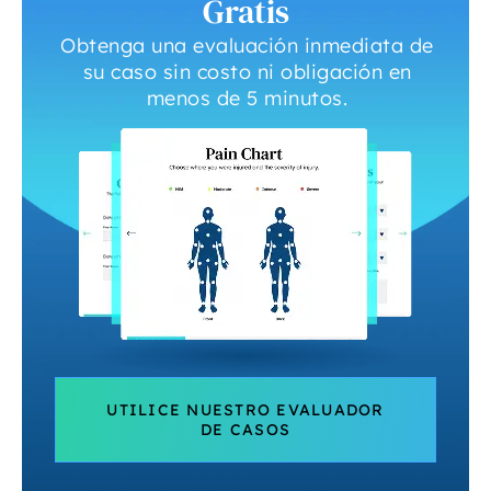
Gratis
Obtenga una evaluación inmediata de
su caso sin costo ni obligación en
menos de 5 minutos.
UTILICE NUESTRO EVALUADOR
DE CASOS