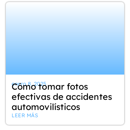
enero 8, 2025
Cómo tomar fotos
efectivas de accidentes
automovilísticos
LEER MÁS