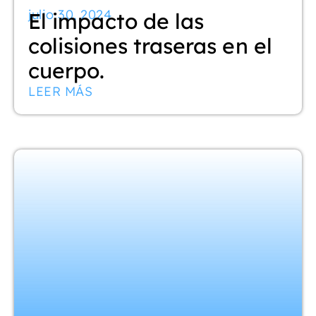
julio 30, 2024
El impacto de las
colisiones traseras en el
cuerpo.
LEER MÁS