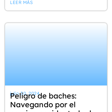
LEER MÁS
julio 30, 2024
Peligro de baches:
Navegando por el