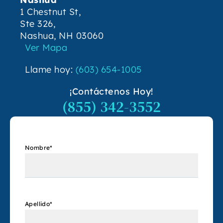
1 Chestnut St,
Ste 326,
Nashua, NH 03060
Ver Mapa
Llame hoy:
(603) 654-1005
¡Contáctenos Hoy!
(855) 342-3552
Nombre
*
Apellido
*