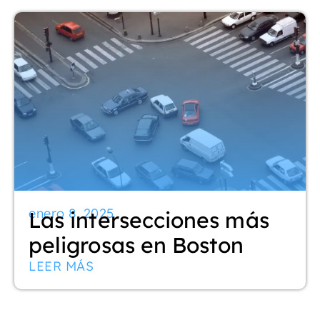
enero 8, 2025
Las intersecciones más
peligrosas en Boston
LEER MÁS