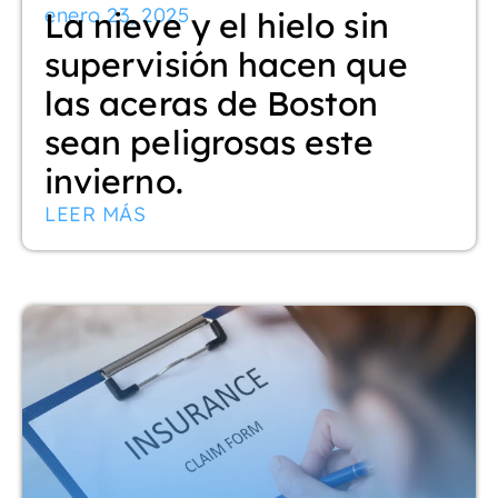
enero 23, 2025
La nieve y el hielo sin
supervisión hacen que
las aceras de Boston
sean peligrosas este
invierno.
LEER MÁS