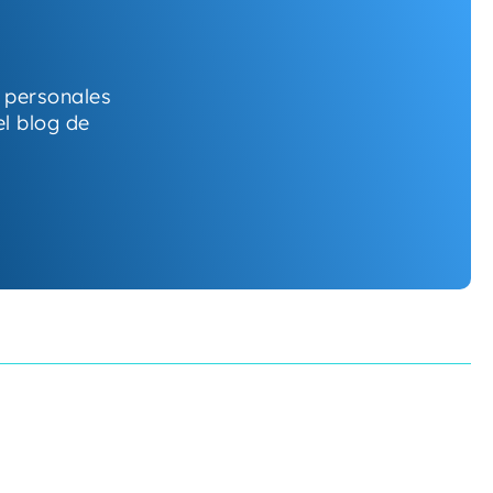
s personales
l blog de