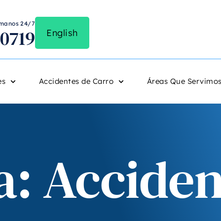
lámanos 24/7
-0719
English
es
Accidentes de Carro
Áreas Que Servimo
a: Acciden