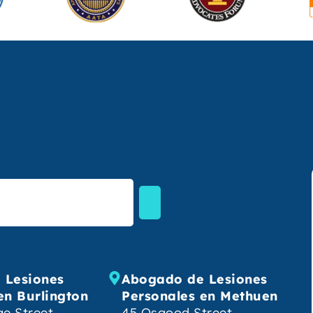
 Lesiones
Abogado de Lesiones
en Burlington
Personales en Methuen
e Street,
45 Osgood Street,