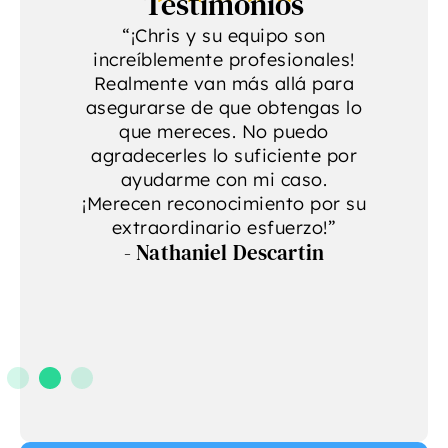
Testimonios
“¡Chris y su equipo son
increíblemente profesionales!
p
a
Realmente van más allá para
se
asegurarse de que obtengas lo
r
que mereces. No puedo
agradecerles lo suficiente por
ayudarme con mi caso.
¡Merecen reconocimiento por su
extraordinario esfuerzo!”
- Nathaniel Descartin