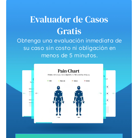
Evaluador de Casos
Gratis
Obtenga una evaluación inmediata de
su caso sin costo ni obligación en
menos de 5 minutos.