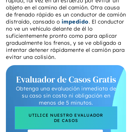
rápido, tal vez en un esfuerzo por evitar un
objeto en el camino del camión. Otra causa
de frenado rápido es un conductor de camión
distraído, cansado o
impedido
. El conductor
no ve un vehículo delante de él lo
suficientemente pronto como para aplicar
gradualmente los frenos, y se ve obligado a
intentar detener rápidamente el camión para
evitar una colisión.
Evaluador de Casos Gratis
Obtenga una evaluación inmediata de
su caso sin costo ni obligación en
menos de 5 minutos.
UTILICE NUESTRO EVALUADOR
DE CASOS