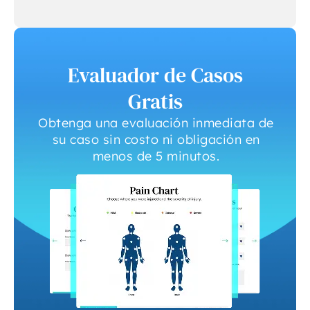
Evaluador de Casos
Gratis
Obtenga una evaluación inmediata de
su caso sin costo ni obligación en
menos de 5 minutos.