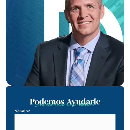
Podemos Ayudarle
¿Ha sufrido una lesión?
Nombre
*