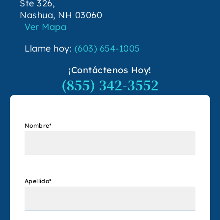
Ste 326,
Nashua, NH 03060
Ver Mapa
Llame hoy:
(603) 654-1005
¡Contáctenos Hoy!
(855) 342-3552
Nombre
*
Apellido
*