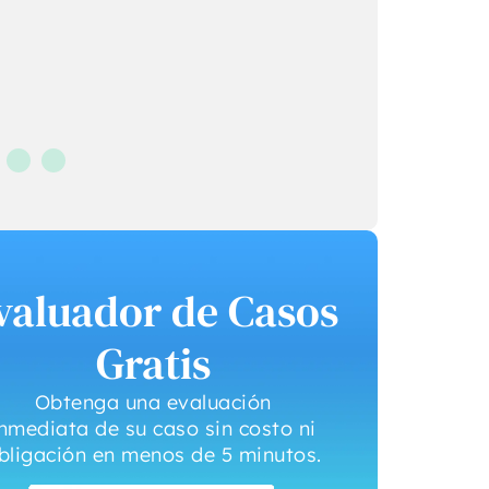
todo corazón al 
DiBella para cual
de sus necesid
legales.”
- Michael Tuli
valuador de Casos
Gratis
Obtenga una evaluación
inmediata de su caso sin costo ni
bligación en menos de 5 minutos.