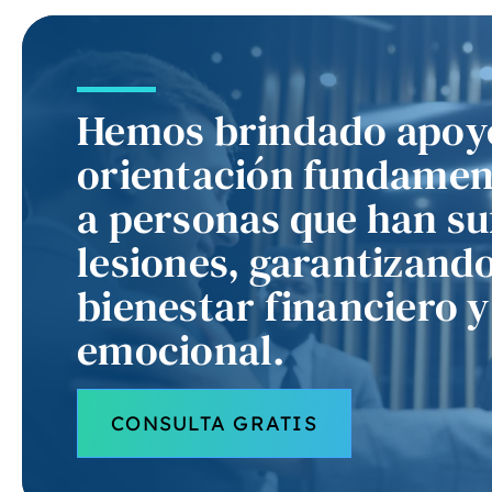
Hemos brindado apoy
orientación fundamen
“R
priv
a personas que han su
Ch
lesiones, garantizand
bienestar financiero y
i
emocional.
p
CONSULTA GRATIS
d
a
eq