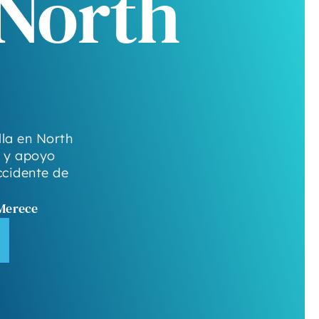
 North
la en North
a y apoyo
ccidente de
 Merece