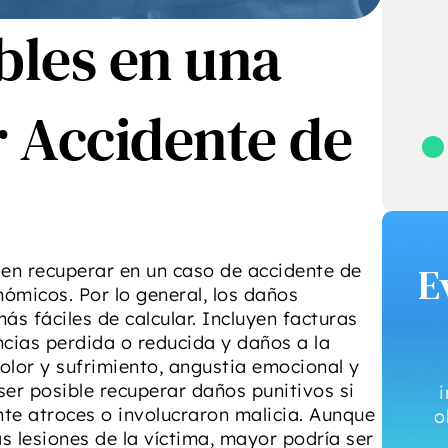
o corazón al abogado
les en una
ella para cualquiera
e sus necesidades
legales.”
 Michael Tulipano
 Accidente de
E
en recuperar en un caso de accidente de
ómicos. Por lo general, los daños
s fáciles de calcular. Incluyen facturas
cias perdida o reducida y daños a la
lor y sufrimiento, angustia emocional y
ser posible recuperar daños punitivos si
te atroces o involucraron malicia. Aunque
o
s lesiones de la víctima, mayor podría ser