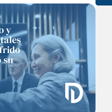
o y
tales
ecientemente tuve el
“Trabajar con ellos fue
ilegio de observar en
un verdadero placer. Me
frido
acción al abogado
guió en cada paso, hizo
ristopher DiBella de
que todo fuera fácil de
o su
DiBella Law. Quedé
entender y realmente se
profundamente
preocupó por obtener el
mpresionado por el
mejor resultado.”
- Gino Louise Reichert
rofesionalismo, la
dedicación y la
experiencia
emostrados por el
bogado DiBella y su
uipo. Recomiendo de