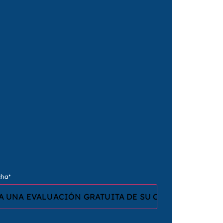
cha
*