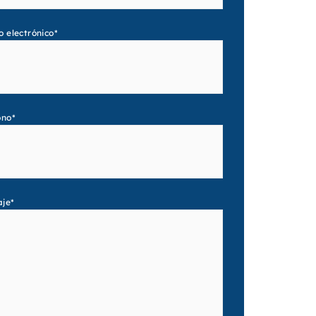
o electrónico
*
ono
*
aje
*