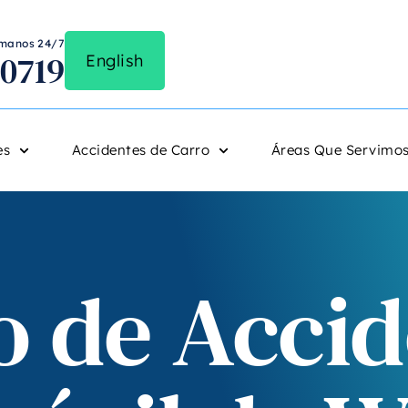
lámanos 24/7
-0719
English
es
Accidentes de Carro
Áreas Que Servimo
 de Accid