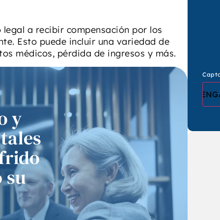
o legal a recibir compensación por los
te. Esto puede incluir una variedad de
os médicos, pérdida de ingresos y más.
Capt
o y
tales
frido
o su
ecientemente tuve el
“Trabajar con ellos fue
ilegio de observar en
un verdadero placer. Me
acción al abogado
guió en cada paso, hizo