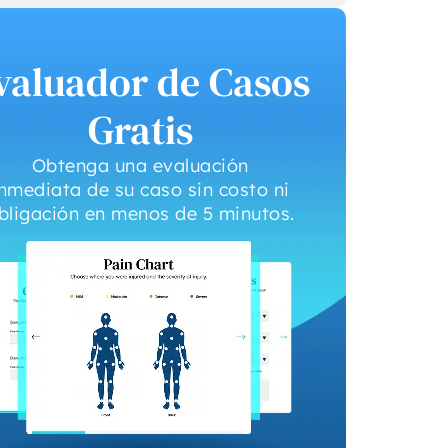
valuador de Casos
Gratis
Obtenga una evaluación
inmediata de su caso sin costo ni
bligación en menos de 5 minutos.