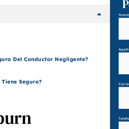
P
Nomb
Apell
uro Del Conductor Negligente?
 Tiene Seguro?
Corre
burn
Teléf