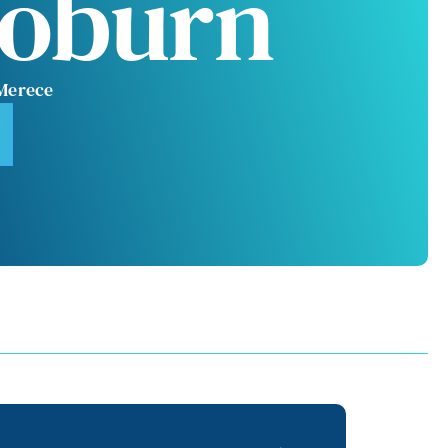
Woburn
 Merece