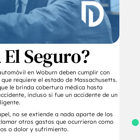
ristopher DiBella de
que todo fuera fácil de
DiBella Law. Quedé
entender y realmente se
profundamente
preocupó por obtener el
mpresionado por el
mejor resultado.”
- Gino Louise Reichert
rofesionalismo, la
dedicación y la
 El Seguro?
experiencia
emostrados por el
bogado DiBella y su
 automóvil en Woburn deben cumplir con
uipo. Recomiendo de
 que requiere el estado de Massachusetts.
o corazón al abogado
 que le brinda cobertura médica hasta
ella para cualquiera
accidente, incluso si fue un accidente de un
e sus necesidades
ligente.
legales.”
 Michael Tulipano
pel, no se extiende a nada aparte de los
eclamar otros gastos que ocurrieron como
os o dolor y sufrimiento.