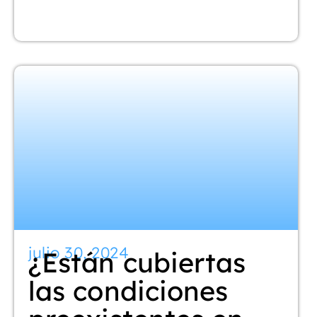
julio 30, 2024
¿Están cubiertas
las condiciones