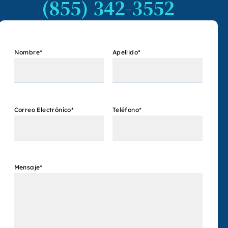
(855) 342-3552
Nombre
*
Apellido
*
Correo Electrónico
*
Teléfono
*
Mensaje
*