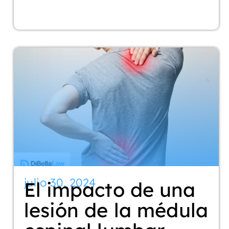
julio 30, 2024
El impacto de una
lesión de la médula