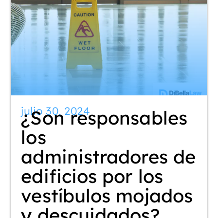
julio 30, 2024
¿Son responsables
los
administradores de
edificios por los
vestíbulos mojados
y descuidados?