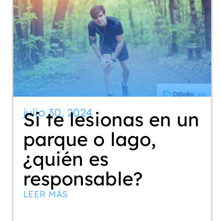
julio 30, 2024
Si te lesionas en un
parque o lago,
¿quién es
responsable?
LEER MÁS