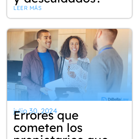
LEER MÁS
julio 30, 2024
Errores que
cometen los