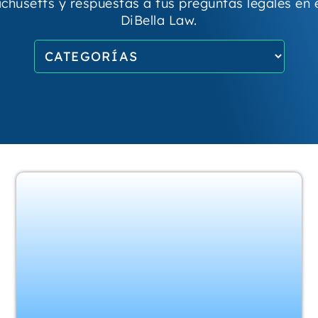
chusetts y respuestas a tus preguntas legales en e
DiBella Law.