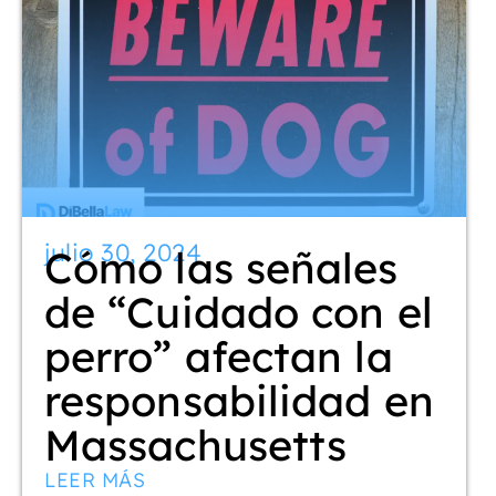
julio 30, 2024
Cómo las señales
de “Cuidado con el
perro” afectan la
responsabilidad en
Massachusetts
LEER MÁS