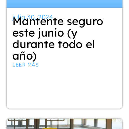
julio 30, 2024
Mantente seguro
este junio (y
durante todo el
año)
LEER MÁS