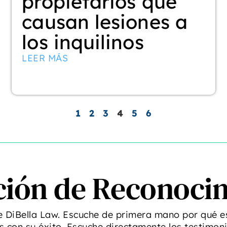
propietarios que
causan lesiones a
los inquilinos
LEER MÁS
1
2
3
4
5
6
ción de Reconoci
e DiBella Law. Escuche de primera mano por qué e
con su éxito. Escuche directamente los testimon